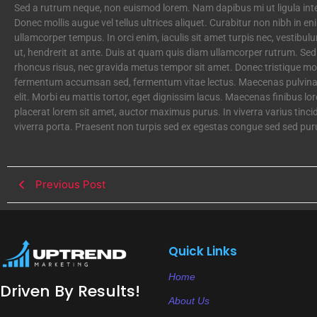
Sed a rutrum neque, non euismod lorem. Nam dapibus mi ut ligula inte
Donec mollis augue vel tellus ultrices aliquet. Curabitur non nibh in en
ullamcorper tempus. In orci enim, iaculis sit amet turpis nec, vestib
ut, hendrerit at ante. Duis at quam quis diam ullamcorper rutrum. Sed
rhoncus risus, nec gravida metus tempor sit amet. Donec tristique moll
fermentum accumsan sed, fermentum vitae lectus. Maecenas pulvinar 
elit. Morbi eu mattis tortor, eget dignissim lacus. Maecenas finibus lore
placerat lorem sit amet, auctor maximus purus. In viverra varius ti
viverra porta. Praesent non turpis sed ex egestas congue sed sed pur
Previous Post
Quick Links
Home
Driven By Results!
About Us