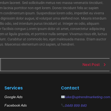
rdum laoreet. Sed sollicitudin metus nec massa venenatis tincidunt.
im lacinia porttitor non eget lorem. Donec tincidunt felis ac sapien
ulum condimentum ipsum. Suspendisse lorem odio, imperdiet eu viverra
 dignissim dolor augue, id volutpat urna eleifend non. Mauris interdum
is odio, sed interdum purus tincidunt ut. Integer ex odio, aliquam
facilisis congue.Lorem ipsum dolor sit amet, consectetur adipiscing
m ut ligula gravida, et porttitor nulla semper. Vivamus risus elit, luctus
ncidunt. Curabitur ut commodo leo, eget malesuada massa. Etiam auctor
us. Maecenas elementum orci sapien, ut hendreri.
Next Post
Services
Contact
Google Ads
luke@uptrendmarketing.com
Facebook Ads
0449 899 840